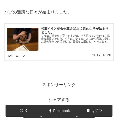
バブの迷惑な日々が始まりました。
後輩ぐうと弱虫先輩犬ばぶ ２匹の生活が始まり
ました。
ぐうは、穏やかで育てやすい猫。そう思っていたのは、完
全な勘違いでした。ぐうは、やる女。とにかく元気で暴れ
ん坊の噛みつき猫でした。首根っこ掴むと、やっとおとな
しくなります。奥に写るのが先輩犬。ヨークシャテリアの
ばぶです。子猫と先輩犬との毎日は...
2017.07.20
jolima.info
スポンサーリンク
シェアする
X
Facebook
はてブ