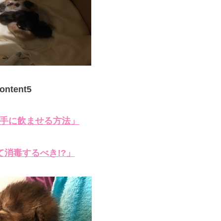
ontent5
手に飲ませる方法」
て消毒するべき!?」