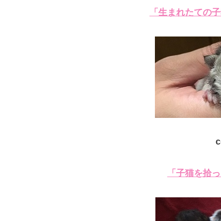
「生まれたての子
c
「子猫を拾っ