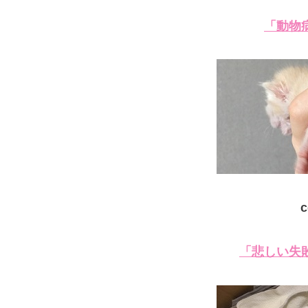
「動物
c
「悲しい失