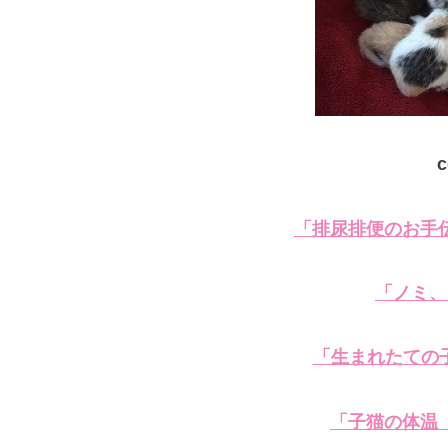
c
「排尿排便のお手
「ノミ、
「生まれたての
「子猫の体温