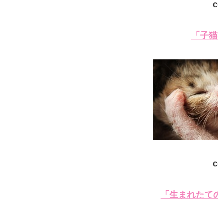
c
「子猫
c
「生まれたて