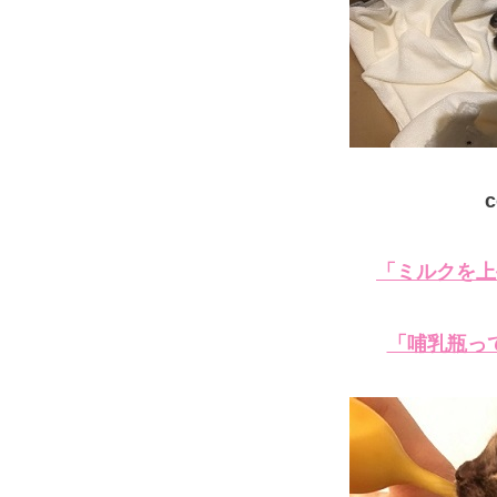
c
「ミルクを上
「哺乳瓶っ