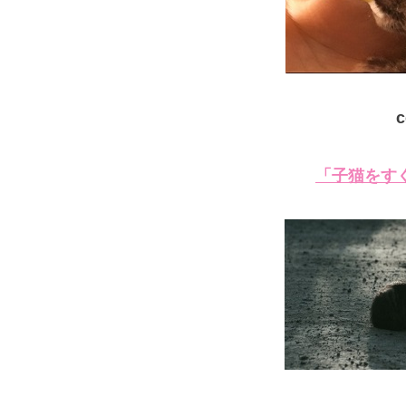
c
「子猫をす