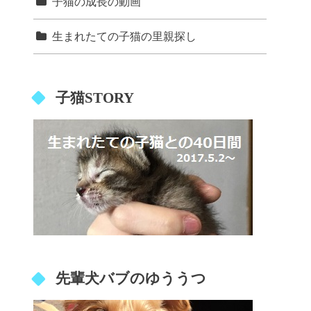
子猫の成長の動画
生まれたての子猫の里親探し
子猫STORY
先輩犬バブのゆううつ