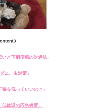
o
ntent3
伝いと下痢便秘の対処法」
ダニ、虫対策」
子猫を洗っていいの!?」
 低体温の応急処置」