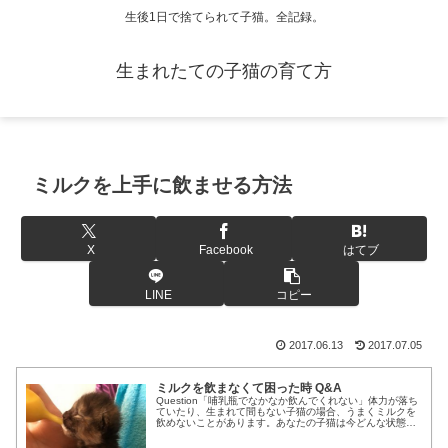
生後1日で捨てられて子猫。全記録。
生まれたての子猫の育て方
ミルクを上手に飲ませる方法
X
Facebook
はてブ
LINE
コピー
2017.06.13
2017.07.05
ミルクを飲まなくて困った時 Q&A
Question「哺乳瓶でなかなか飲んでくれない」体力が落ち
ていたり、生まれて間もない子猫の場合、うまくミルクを
飲めないことがあります。あなたの子猫は今どんな状態で
すか。. 体力が落ちている鳴き声が小さい場合鳴き声が小
さくなっていたら、すぐ...