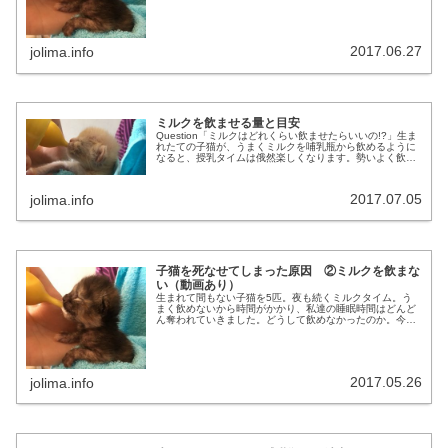
2017.06.27
jolima.info
ミルクを飲ませる量と目安
Question「ミルクはどれくらい飲ませたらいいの!?」生ま
れたての子猫が、うまくミルクを哺乳瓶から飲めるように
なると、授乳タイムは俄然楽しくなります。勢いよく飲ん
でいるミルク。いったいどれくらい飲ませたらいいのでし
ょうか。Answer生...
2017.07.05
jolima.info
子猫を死なせてしまった原因 ②ミルクを飲まな
い（動画あり）
生まれて間もない子猫を5匹。夜も続くミルクタイム。う
まく飲めないから時間がかかり、私達の睡眠時間はどんど
ん奪われていきました。どうして飲めなかったのか。今思
うと、本当にバカなミスを犯していたのです。脱水症状に
なった子猫は飲めなくなる。その悪...
2017.05.26
jolima.info