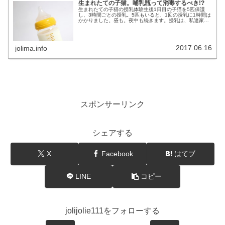
生まれたての子猫。哺乳瓶って消毒するべき!?
生まれたての子猫の授乳体験生後1日目の子猫を5匹保護
し、3時間ごとの授乳。5匹もいると、1回の授乳に1時間は
かかりました。昼も。夜中も続きます。授乳は、私達家族
3人で、予定を組んで飲ませていました。でも、普通に仕
事をしている私達のところに、...
2017.06.16
jolima.info
スポンサーリンク
シェアする
X
Facebook
はてブ
LINE
コピー
jolijolie111をフォローする