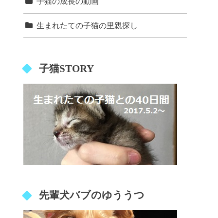
子猫の成長の動画
生まれたての子猫の里親探し
子猫STORY
先輩犬バブのゆううつ