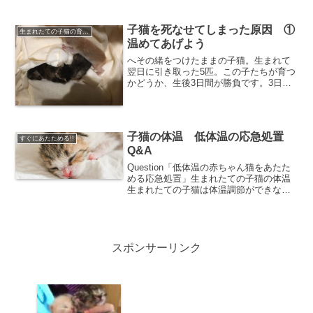
まずは一安心。その次に準備するものは
なんでしょうか。あると便利なものを、
できるだけ家にあるものでお伝えしてい
子猫を死なせてしまった原因 ①
生まれたての子猫の育て方
きます。Ans...
温めてあげよう
へその緒をつけたままの子猫。生まれて
翌日に引き取った5匹。この子たちが育つ
かどうか、生後3日間が勝負です。3日を
過ぎると、生存率はぐっと上がるそうで
す。でも、最初の3日間は、私達も全くの
素人でした。今になって、あの時こうし
てあげればよかった...
子猫の体温 低体温の応急処置
すぐにあたためる!!
Q&A
Question「低体温の赤ちゃん猫をあたた
める応急処置」生まれたての子猫の体温
生まれたての子猫は体温調節ができない
生まれたての子猫の体温は人間と同じ、
35.5℃～36℃です。歩き始めるようにな
ると、37℃近くまであがります。大人の
猫で38...
スポンサーリンク